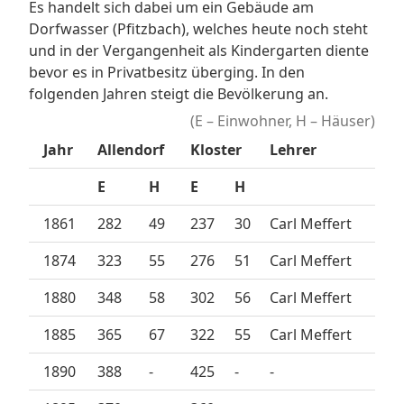
Es handelt sich dabei um ein Gebäude am
Dorfwasser (Pfitzbach), welches heute noch steht
und in der Vergangenheit als Kindergarten diente
bevor es in Privatbesitz überging. In den
folgenden Jahren steigt die Bevölkerung an.
(E – Einwohner, H – Häuser)
Jahr
Allendorf
Kloster
Lehrer
E
H
E
H
1861
282
49
237
30
Carl Meffert
1874
323
55
276
51
Carl Meffert
1880
348
58
302
56
Carl Meffert
1885
365
67
322
55
Carl Meffert
1890
388
-
425
-
-