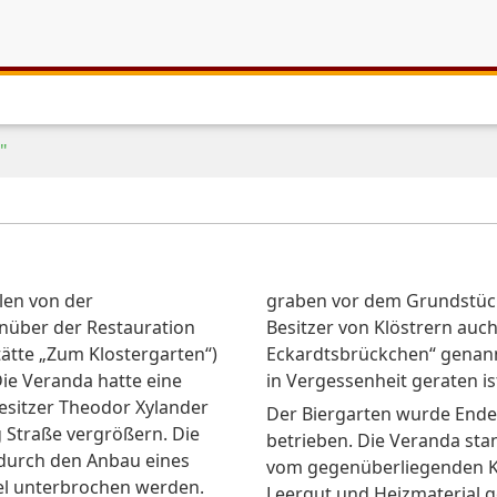
"
len von der
graben vor dem Grundstück
über der Restauration
Besitzer von Klöstrern auch
ätte „Zum Klostergarten“)
Eckardtsbrückchen“ genannt
ie Veranda hatte eine
in Vergessenheit geraten is
Besitzer Theodor Xylander
Der Biergarten wurde Ende 
 Straße vergrößern. Die
betrieben. Die Veranda sta
 durch den Anbau eines
vom gegenüberliegenden Ko
el unterbrochen werden.
Leergut und Heizmaterial g